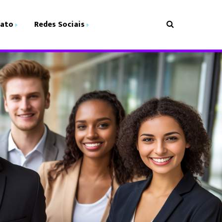
ato
Redes Sociais
e
Instagram
de
Facebook
Youtube
LinkedIn