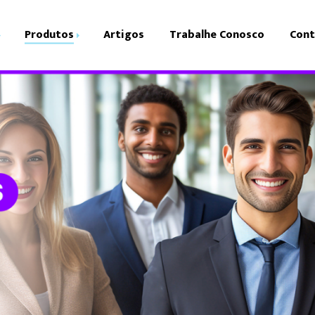
Produtos
Artigos
Trabalhe Conosco
Cont
Divulgação d
ercial
Vulnerabilida
cação
anceira
encial
jas
ursos Humanos