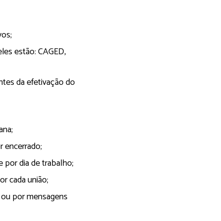
vos;
eles estão: CAGED,
antes da efetivação do
ana;
r encerrado;
 por dia de trabalho;
r cada união;
to ou por mensagens