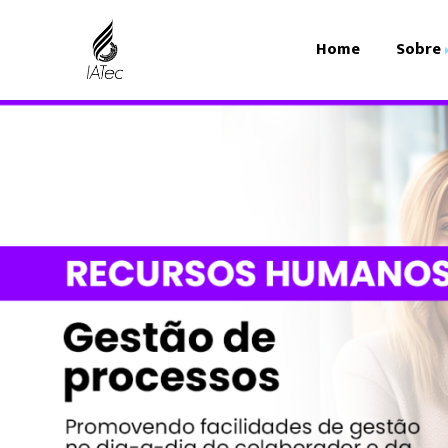
Home
Sobre
O IATec
Com
Organograma
Edu
Fin
Ger
Igre
Rec